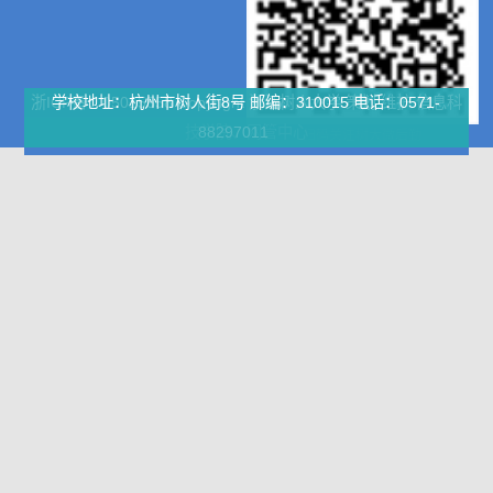
浙ICP备：05015558 Copyright 浙江树人大学 策划.维护 信息科
学校地址：杭州市树人街8号 邮编：310015 电话：0571-
技学院、网管中心
88297011
扫码关注树大微后勤